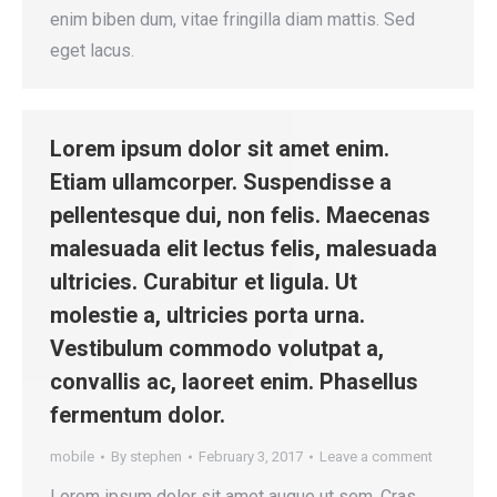
enim biben dum, vitae fringilla diam mattis. Sed
eget lacus.
Lorem ipsum dolor sit amet enim.
Etiam ullamcorper. Suspendisse a
pellentesque dui, non felis. Maecenas
malesuada elit lectus felis, malesuada
ultricies. Curabitur et ligula. Ut
molestie a, ultricies porta urna.
Vestibulum commodo volutpat a,
convallis ac, laoreet enim. Phasellus
fermentum dolor.
mobile
By
stephen
February 3, 2017
Leave a comment
Lorem ipsum dolor sit amet augue ut sem. Cras