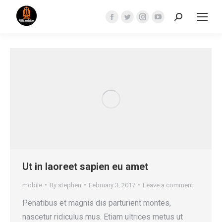
Search:
Facebook
Twitter
Instagram
YouTube
page
page
page
page
opens
opens
opens
opens
in
in
in
in
new
new
new
new
window
window
window
window
Ut in laoreet sapien eu amet
mobile
By
stephen
February 3, 2017
Leave a comment
Penatibus et magnis dis parturient montes,
nascetur ridiculus mus. Etiam ultrices metus ut